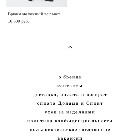
Брюки молочный вельвет
16 500 pуб.
о
бренде
к
онтакты
д
оставка, оплата и
возврат
оплата Долями и Сплит
у
ход
за изделиями
п
олитика конфиденциальности
п
ользовательское соглашение
в
акансии