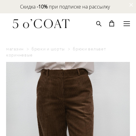
Скидка
-10%
при подписке на рассылку
магазин
>
брюки и шорты
>
брюки вельвет
коричневые