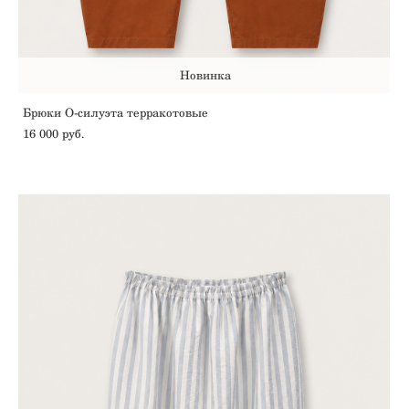
Новинка
Брюки О-силуэта терракотовые
16 000 pуб.