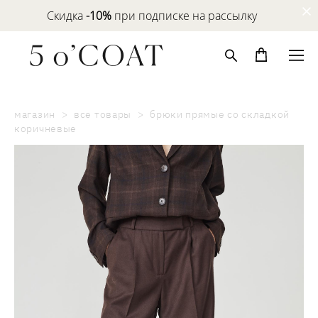
Скидка
-10%
при подписке на рассылку
магазин
>
все товары
>
брюки прямые сo складкой
коричневые