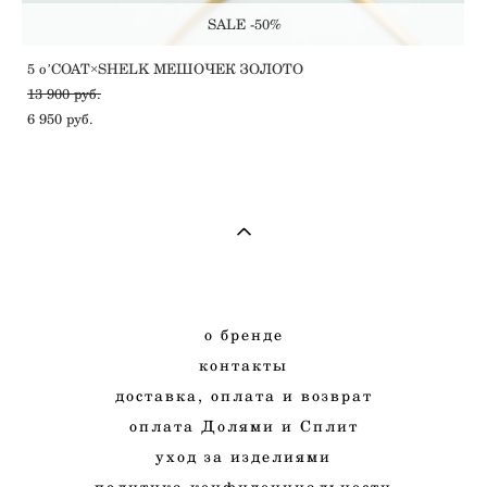
SALE -50%
5 oʼCOAT×SHELK МЕШОЧЕК ЗОЛОТО
13 900 pуб.
6 950 pуб.
о
бренде
к
онтакты
д
оставка, оплата и
возврат
оплата Долями и Сплит
у
ход
за изделиями
п
олитика конфиденциальности